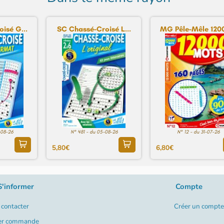
isé G...
SC Chassé-Croisé L...
MG Pêle-Mêle 1200
-08-26
N° 481 - du 05-08-26
N° 12 - du 31-07-26
5,80€
6,80€
S'informer
Compte
contacter
Créer un compte
er commande