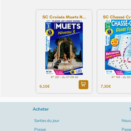
SC Croisés Muets N...
SC Chassé Cro
N° 261 - du 07-08-26
N° 148 - du 06
6,10€
7,30€
Acheter
Sorties du jour
Nous 
Presse
Pass