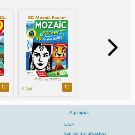
0...
SC Mozaïc Pocket
N° 52 - du 29-07-26
5,20€
A propos
C.G.V
Confidentialité/Cookies