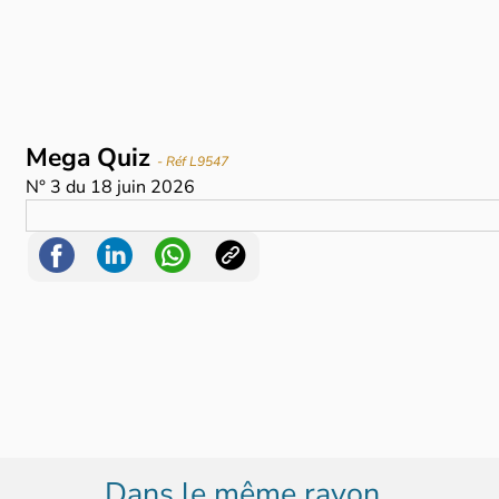
Mega Quiz
- Réf L9547
N°
3
du
18 juin 2026
Dans le même rayon