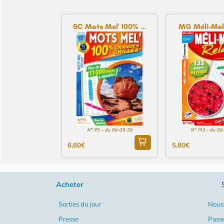
SC Mots Mel' 100% ...
MG Méli-Mel
N° 95 - du 06-08-26
N° 143 - du 06
6,60€
5,80€
Acheter
Sorties du jour
Nous 
Presse
Pass