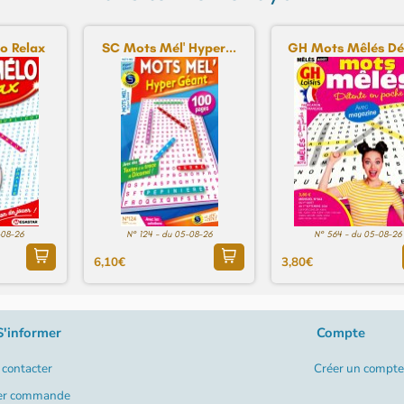
o Relax
SC Mots Mél' Hyper...
GH Mots Mêlés Dét
-08-26
N° 124 - du 05-08-26
N° 564 - du 05-08-26
6,10€
3,80€
S'informer
Compte
contacter
Créer un compte
er commande