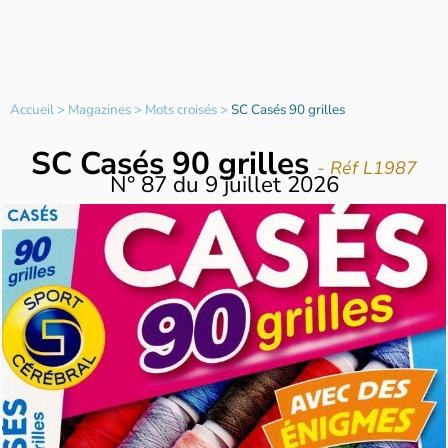
Accueil
>
Magazines
>
Mots croisés
>
SC Casés 90 grilles
SC Casés 90 grilles
- Réf L1987
N°
87
du
9 juillet 2026