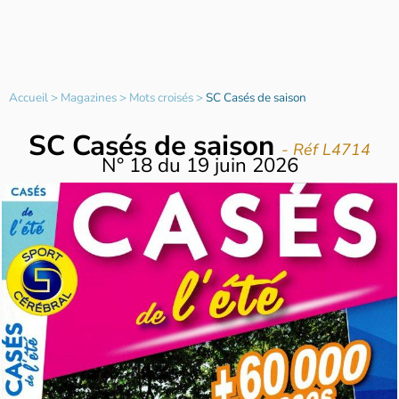
Accueil
>
Magazines
>
Mots croisés
>
SC Casés de saison
SC Casés de saison
- Réf L4714
N°
18
du
19 juin 2026