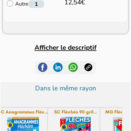
12,54€
Autre
Afficher le descriptif
Dans le même rayon
SC Anagrammes Fléc...
SC Fléchés 90 gril...
MG Fléchés 