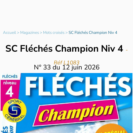
Accueil
>
Magazines
>
Mots croisés
>
SC Fléchés Champion Niv 4
SC Fléchés Champion Niv 4
-
Réf L1083
N°
33
du
12 juin 2026