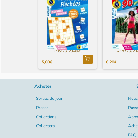
N° 186 - du 05-08-26
N° 172 - du 05
5,80€
6,20€
Acheter
Sorties du jour
Nous 
Presse
Pass
Collections
Abon
Collectors
Ache
FAQ