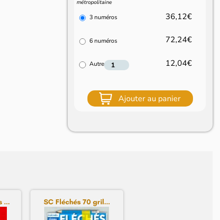
métropolitaine
36,12€
3 numéros
72,24€
6 numéros
12,04€
Autre
Ajouter au panier
...
SC Fléchés 70 gril...