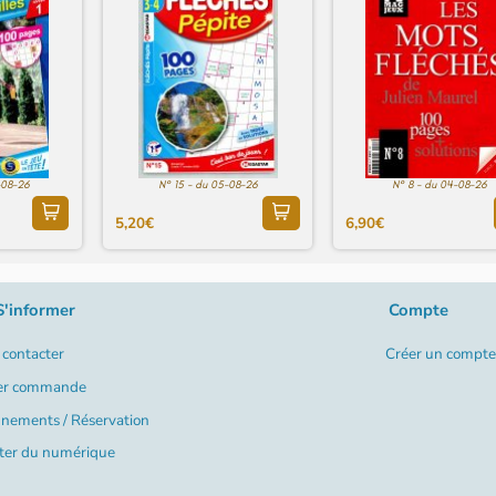
-08-26
N° 15 - du 05-08-26
N° 8 - du 04-08-26
5,20€
6,90€
S'informer
Compte
contacter
Créer un compte
er commande
nements / Réservation
ter du numérique