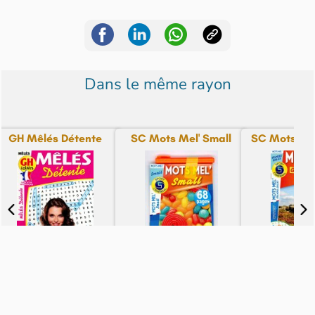
Dans le même rayon
GH Mêlés Détente
SC Mots Mel' Small
SC Mots Mel
N° 88 - du 08-08-26
N° 124 - du 07-08-26
N° 80 - du 
Bientôt
4,70€
3,40€
5,60€
disponible