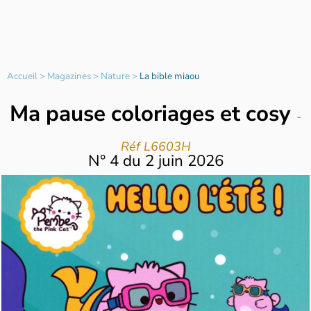
Accueil
>
Magazines
>
Nature
>
La bible miaou
Ma pause coloriages et cosy
-
Réf L6603H
N°
4
du
2 juin 2026