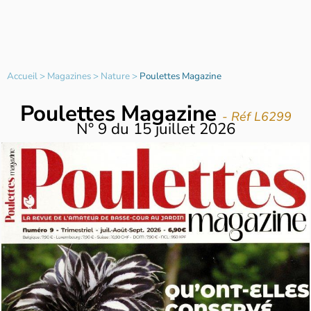
Accueil
>
Magazines
>
Nature
>
Poulettes Magazine
Poulettes Magazine
- Réf L6299
N°
9
du
15 juillet 2026