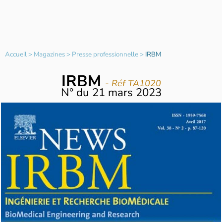
Accueil
>
Magazines
>
Presse professionnelle
>
IRBM
IRBM
- Réf TA1020
N°
du
21 mars 2023