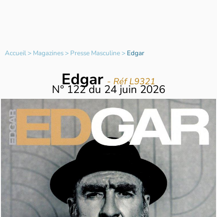
Accueil
>
Magazines
>
Presse Masculine
>
Edgar
Edgar
- Réf L9321
N°
122
du
24 juin 2026