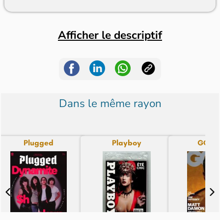
Afficher le descriptif
Dans le même rayon
Plugged
Playboy
GQ (U