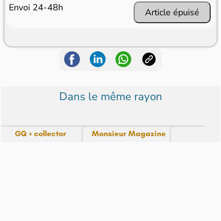
Envoi 24-48h
Article épuisé
Dans le même rayon
GQ + collector
Monsieur Magazine
Ic