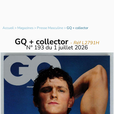
Accueil
>
Magazines
>
Presse Masculine
>
GQ + collector
GQ + collector
- Réf L2791H
N°
193
du
1 juillet 2026