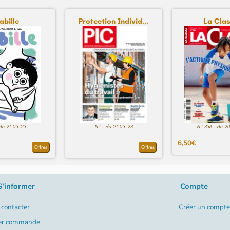
abille
Protection Individ...
La Cla
du 21-03-23
N° - du 21-03-23
N° 336 - du 2
6,50€
Offres
Offres
S'informer
Compte
contacter
Créer un compte
er commande