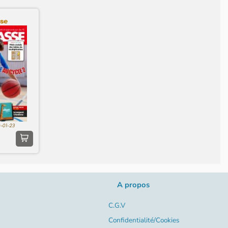
sse
0-01-23
A propos
C.G.V
Confidentialité/Cookies