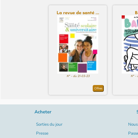
La revue de santé ...
B
N° - du 21-03-23
N° - 
Offres
Acheter
Sorties du jour
Nous 
Presse
Pass