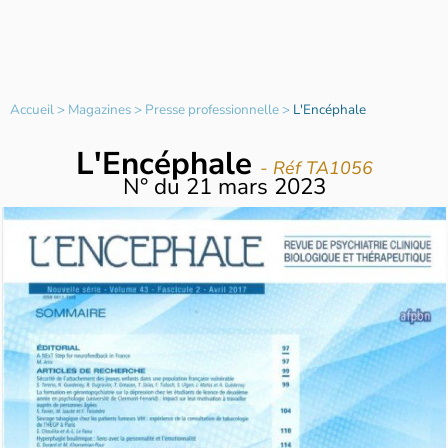
Accueil
>
Magazines
>
Presse professionnelle
>
L'Encéphale
L'Encéphale
- Réf TA1056
N°
du
21 mars 2023