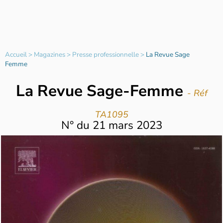
Accueil
>
Magazines
>
Presse professionnelle
>
La Revue Sage
Femme
La Revue Sage-Femme
- Réf
TA1095
N°
du
21 mars 2023