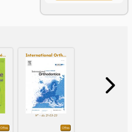
...
International Orth...
N° - du 21-03-23
Offres
Offres