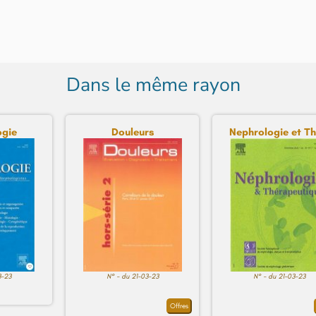
Dans le même rayon
gie
Douleurs
Nephrologie et Thé
3-23
N° - du 21-03-23
N° - du 21-03-23
Offres