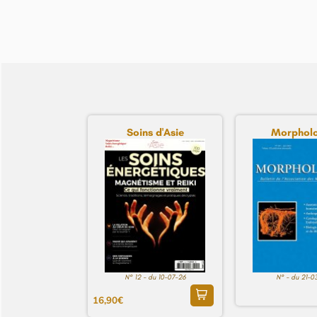
Soins d'Asie
Morpholo
N° 12 - du 10-07-26
N° - du 21-0
16,90€