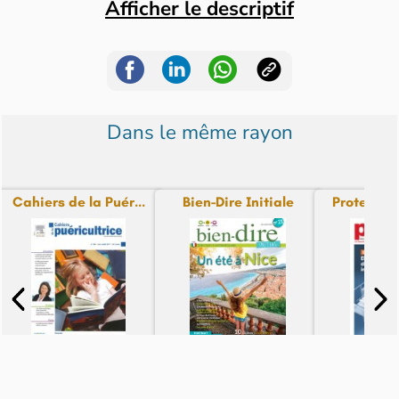
Afficher le descriptif
Dans le même rayon
Cahiers de la Puér...
Bien-Dire Initiale
Protection
N° - du 21-03-23
N° - du 21-03-23
N° - du 