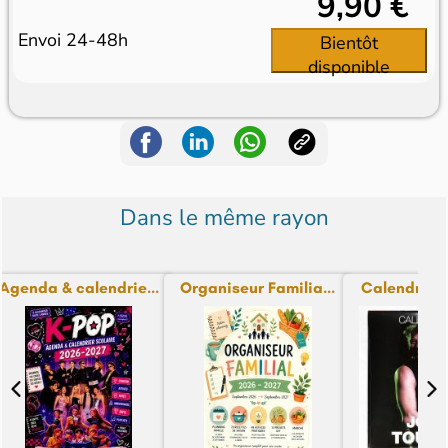
9,90 €
Envoi 24-48h
Bientôt
disponible
Dans le même rayon
Agenda & calendrie...
Organiseur Familia...
Calendrier J