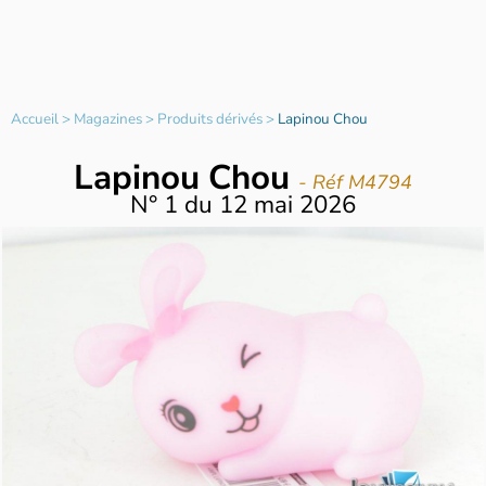
Accueil
>
Magazines
>
Produits dérivés
>
Lapinou Chou
Lapinou Chou
- Réf M4794
N°
1
du
12 mai 2026