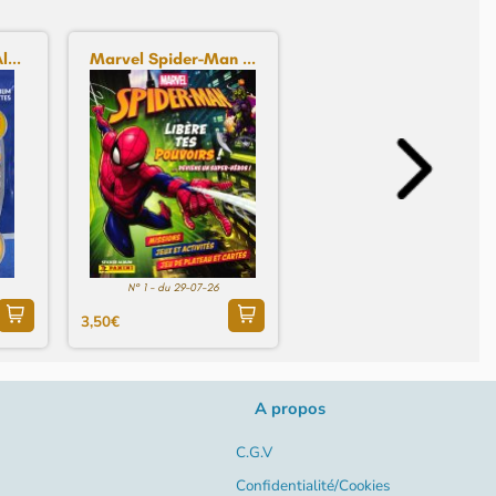
...
Marvel Spider-Man ...
N° 1 - du 29-07-26
3,50€
A propos
C.G.V
Confidentialité/Cookies