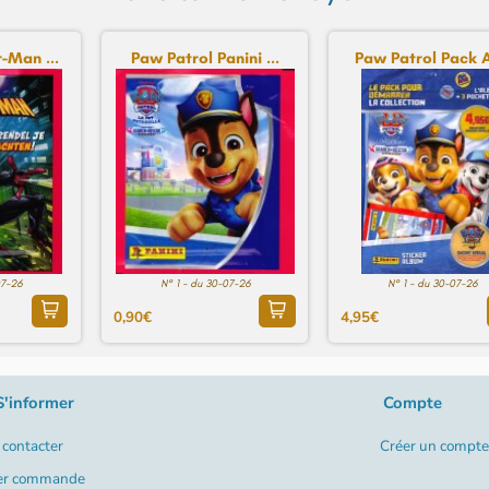
-Man ...
Paw Patrol Panini ...
Paw Patrol Pack Al
07-26
N° 1 - du 30-07-26
N° 1 - du 30-07-26
0,90€
4,95€
S'informer
Compte
contacter
Créer un compte
er commande