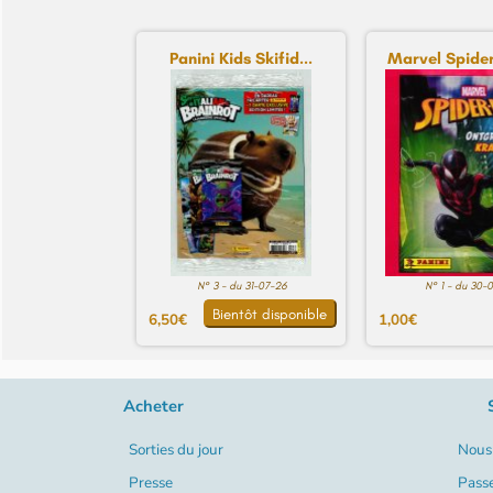
Panini Kids Skifid...
Marvel Spider
N° 3 - du 31-07-26
N° 1 - du 30-
Bientôt disponible
6,50€
1,00€
Acheter
Sorties du jour
Nous 
Presse
Pass