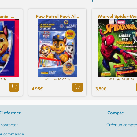
nini ...
Paw Patrol Pack Al...
Marvel Spider-Man
07-26
N° 1 - du 30-07-26
N° 1 - du 29-07-26
4,95€
3,50€
S'informer
Compte
contacter
Créer un compte
er commande