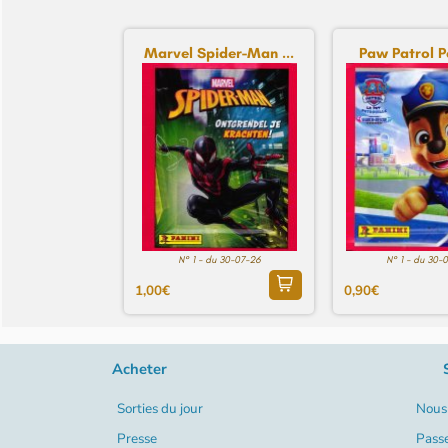
Marvel Spider-Man ...
Paw Patrol Pa
N° 1 - du 30-07-26
N° 1 - du 30-
1,00€
0,90€
Acheter
Sorties du jour
Nous 
Presse
Pass