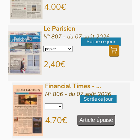
4,00€
Le Parisien
N° 807 - du 07 août 2026
Sortie ce jour
2,40€
Financial Times - ...
N° 806 - du 07 août 2026
Sortie ce jour
4,70€
Article épuisé