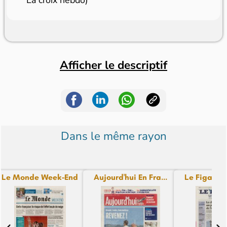
La croix hebdo)
Afficher le descriptif
Dans le même rayon
Le Monde Week-End
Aujourd'hui En Fra...
Le Figaro 