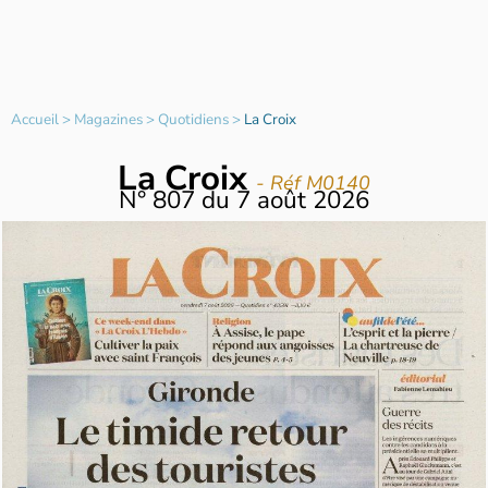
Accueil
>
Magazines
>
Quotidiens
>
La Croix
La Croix
- Réf M0140
N°
807
du
7 août 2026