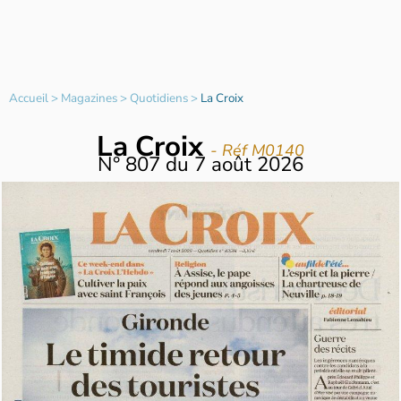
Accueil
>
Magazines
>
Quotidiens
>
La Croix
La Croix
- Réf M0140
N°
807
du
7 août 2026