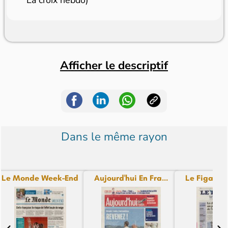
La croix hebdo)
Afficher le descriptif
Dans le même rayon
Le Monde Week-End
Aujourd'hui En Fra...
Le Figaro 