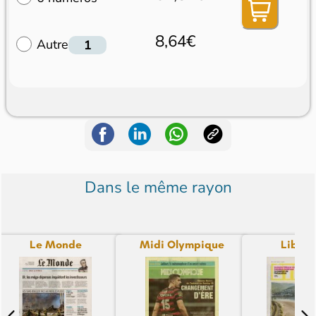
8,64€
Autre
Dans le même rayon
Le Monde
Midi Olympique
Libéra