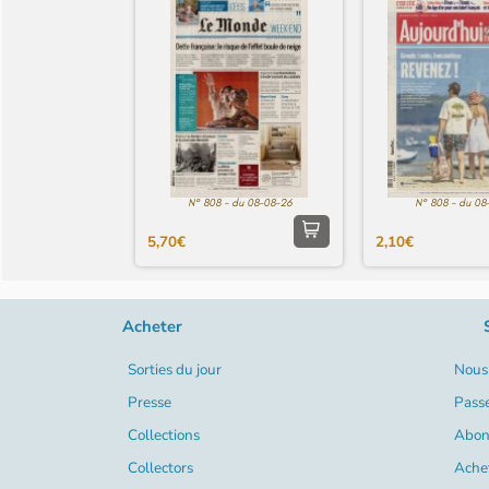
N° 808 - du 08-08-26
N° 808 - du 08
5,70€
2,10€
Acheter
Sorties du jour
Nous 
Presse
Pass
Collections
Abon
Collectors
Ache