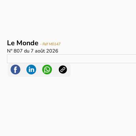
Le Monde
- Réf M0147
N°
807
du
7 août 2026