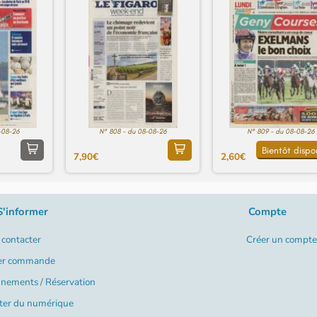
-08-26
N° 808 - du 08-08-26
N° 809 - du 08-08-26
Bientôt dispo
7,90€
2,60€
S'informer
Compte
contacter
Créer un compte
er commande
nements / Réservation
ter du numérique