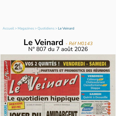
Accueil
>
Magazines
>
Quotidiens
>
Le Veinard
Le Veinard
- Réf M0143
N°
807
du
7 août 2026