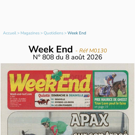
Accueil
>
Magazines
>
Quotidiens
>
Week End
Week End
- Réf M0130
N°
808
du
8 août 2026