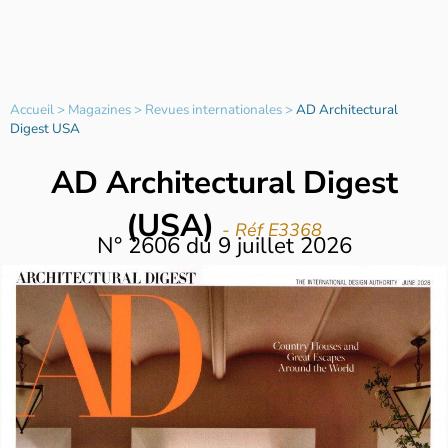
Accueil
>
Magazines
>
Revues internationales
>
AD Architectural
Digest USA
AD Architectural Digest
(USA)
- Réf E3368
N°
2606
du
9 juillet 2026