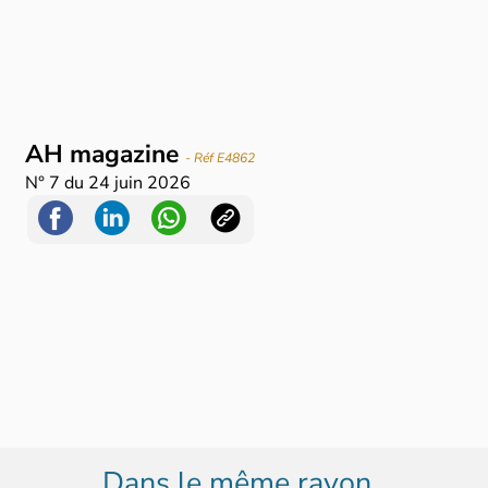
AH magazine
- Réf E4862
N°
7
du
24 juin 2026
Dans le même rayon