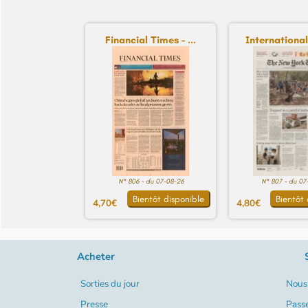
Financial Times - ...
International
N° 806 - du 07-08-26
N° 807 - du 07
Bientôt disponible
Bientôt 
4,70€
4,80€
Acheter
Sorties du jour
Nous 
Presse
Pass