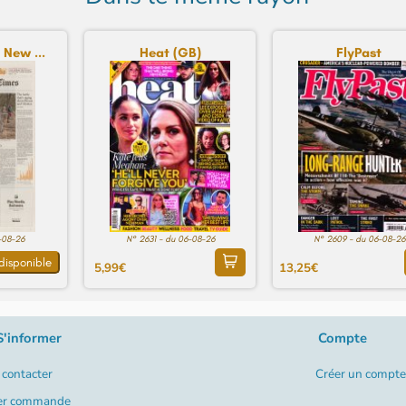
 New ...
Heat (GB)
FlyPast
-08-26
N° 2631 - du 06-08-26
N° 2609 - du 06-08-26
disponible
5,99€
13,25€
S'informer
Compte
contacter
Créer un compte
er commande