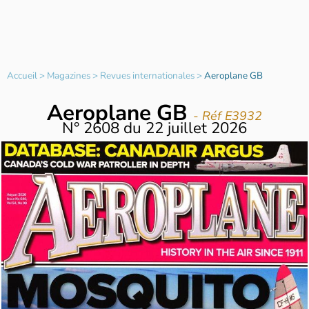
Accueil
>
Magazines
>
Revues internationales
>
Aeroplane GB
Aeroplane GB
- Réf E3932
N°
2608
du
22 juillet 2026