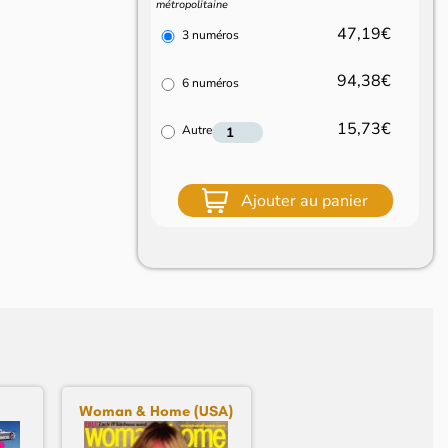
métropolitaine
47,19€
3 numéros
94,38€
6 numéros
15,73€
Autre
Ajouter au panier
Woman & Home (USA)