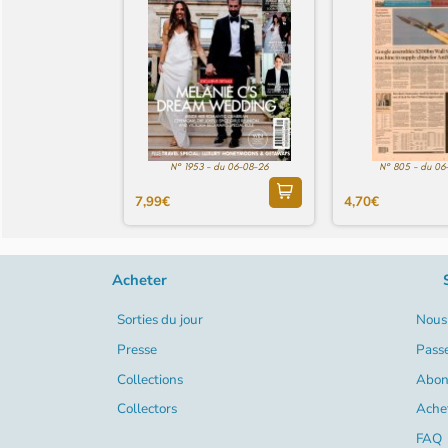
N° 1953 - du 06-08-26
N° 805 - du 06
7,99€
4,70€
Acheter
Sorties du jour
Nous 
Presse
Pass
Collections
Abon
Collectors
Ache
FAQ