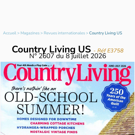
Accueil
>
Magazines
>
Revues internationales
>
Country Living US
Country Living US
- Réf E3758
N°
2607
du
8 juillet 2026