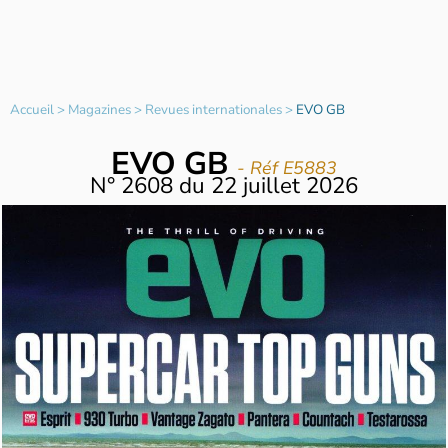
Accueil
>
Magazines
>
Revues internationales
>
EVO GB
EVO GB
- Réf E5883
N°
2608
du
22 juillet 2026