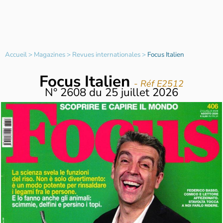
Accueil
>
Magazines
>
Revues internationales
>
Focus Italien
Focus Italien
- Réf E2512
N°
2608
du
25 juillet 2026