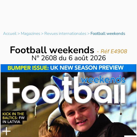
Accueil
>
Magazines
>
Revues internationales
>
Football weekends
Football weekends
- Réf E4908
N°
2608
du
6 août 2026