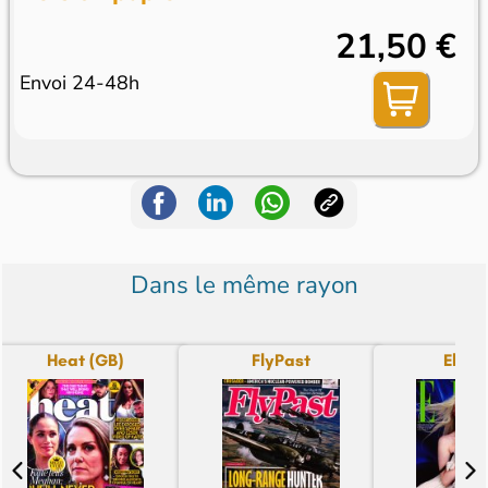
21,50 €
Envoi 24-48h
Dans le même rayon
Heat (GB)
FlyPast
Elle (