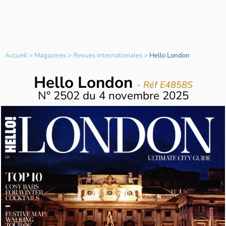
Accueil
>
Magazines
>
Revues internationales
>
Hello London
Hello London
- Réf E4858S
N°
2502
du
4 novembre 2025