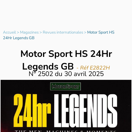
Accueil
>
Magazines
>
Revues internationales
>
Motor Sport HS
24Hr Legends GB
Motor Sport HS 24Hr
Legends GB
- Réf E2822H
N°
2502
du
30 avril 2025