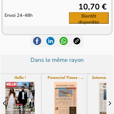
10,70 €
Envoi 24-48h
Bientôt
disponible
Dans le même rayon
Hello !
Financial Times - ...
Internationa