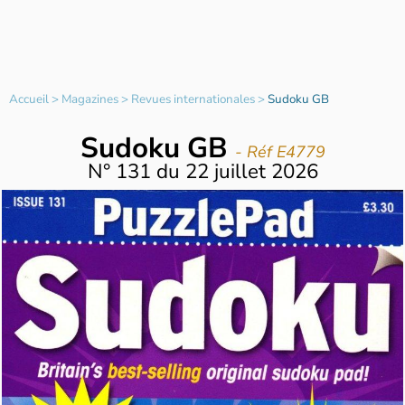
Accueil
>
Magazines
>
Revues internationales
>
Sudoku GB
Sudoku GB
- Réf E4779
N°
131
du
22 juillet 2026