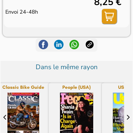
8,25 €
Envoi 24-48h
Dans le même rayon
Classic Bike Guide
People (USA)
US We