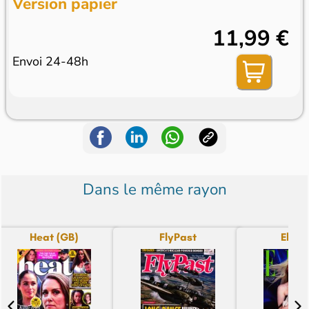
Version papier
11,99 €
Envoi 24-48h
Dans le même rayon
Heat (GB)
FlyPast
Elle (