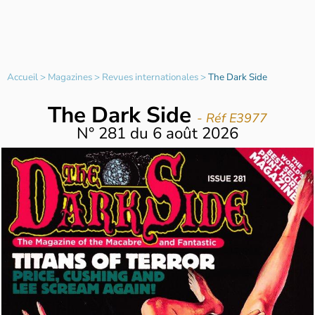
Accueil
>
Magazines
>
Revues internationales
>
The Dark Side
The Dark Side
- Réf E3977
N°
281
du
6 août 2026