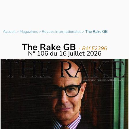
Accueil
>
Magazines
>
Revues internationales
>
The Rake GB
The Rake GB
- Réf E2396
N°
106
du
16 juillet 2026