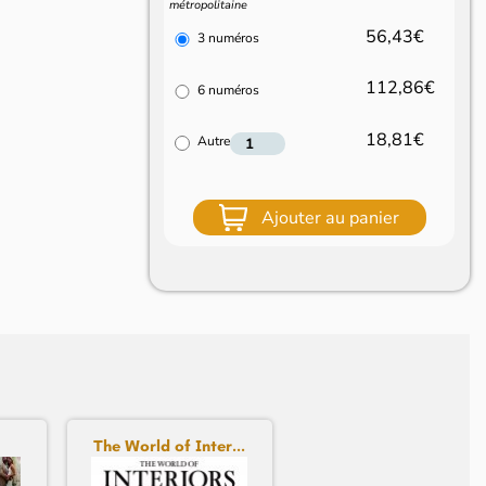
métropolitaine
56,43€
3 numéros
112,86€
6 numéros
18,81€
Autre
Ajouter au panier
The World of Inter...