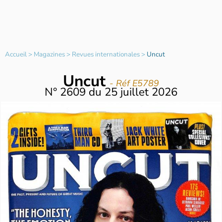
Accueil
>
Magazines
>
Revues internationales
>
Uncut
Uncut
- Réf E5789
N°
2609
du
25 juillet 2026