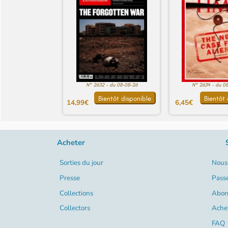
N° 2632 - du 08-08-26
N° 2634 - du 0
Bientôt disponible
Bientôt 
14,99€
6,45€
Acheter
Sorties du jour
Nous 
Presse
Pass
Collections
Abon
Collectors
Ache
FAQ