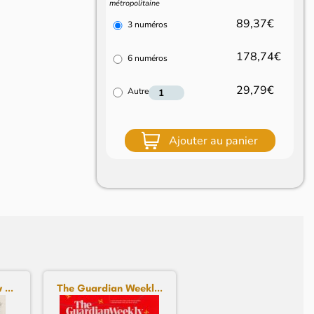
métropolitaine
89,37€
3 numéros
178,74€
6 numéros
29,79€
Autre
Ajouter au panier
...
The Guardian Weekl...