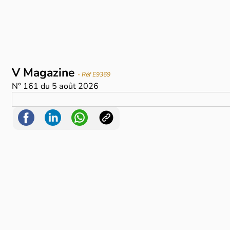
V Magazine
- Réf E9369
N°
161
du
5 août 2026