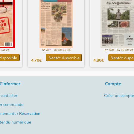
8-08-26
N° 807 - du 08-08-26
N° 808 - du 08-08-26
disponible
Bientôt disponible
Bientôt dispo
4,70€
4,80€
S'informer
Compte
contacter
Créer un compte
er commande
nements / Réservation
ter du numérique