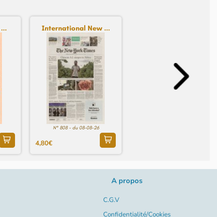
...
International New ...
N° 808 - du 08-08-26
4,80€
A propos
C.G.V
Confidentialité/Cookies