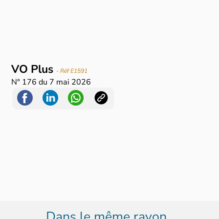
VO Plus
- Réf E1591
N°
176
du
7 mai 2026
Dans le même rayon