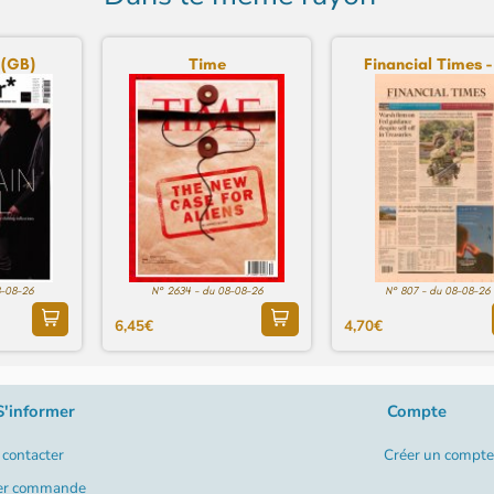
 (GB)
Time
Financial Times - 
8-08-26
N° 2634 - du 08-08-26
N° 807 - du 08-08-26
6,45€
4,70€
S'informer
Compte
contacter
Créer un compte
er commande