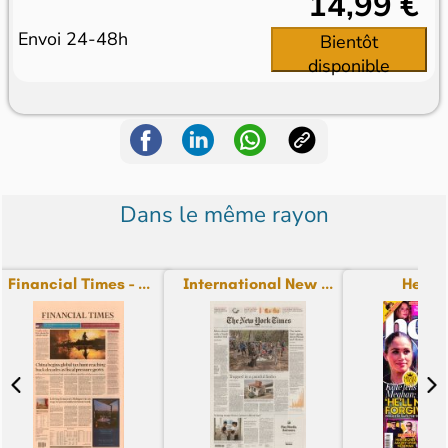
14,99 €
Envoi 24-48h
Bientôt
disponible
Dans le même rayon
Financial Times - ...
International New ...
Heat 