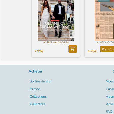
N° 1953 - du 06-08-26
N° 805 - du 06
Bientôt 
7,99€
4,70€
Acheter
Sorties du jour
Nous 
Presse
Pass
Collections
Abon
Collectors
Ache
FAQ