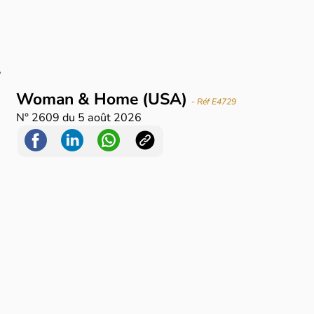
A
Woman & Home (USA)
- Réf E4729
N°
2609
du
5 août 2026