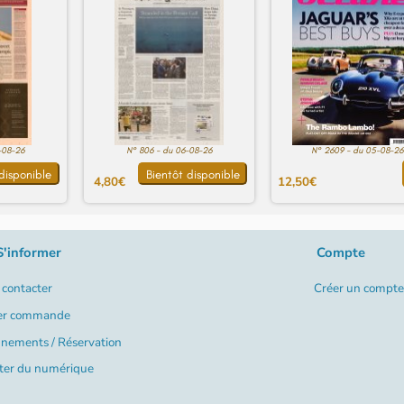
-08-26
N° 806 - du 06-08-26
N° 2609 - du 05-08-26
disponible
Bientôt disponible
4,80€
12,50€
S'informer
Compte
contacter
Créer un compte
er commande
nements / Réservation
ter du numérique