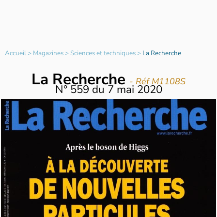
Accueil
>
Magazines
>
Sciences et techniques
>
La Recherche
La Recherche
- Réf M1108S
N°
559
du
7 mai 2020