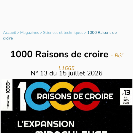
Accueil
>
Magazines
>
Sciences et techniques
>
1000 Raisons de
croire
1000 Raisons de croire
- Réf
L1565
N°
13
du
15 juillet 2026