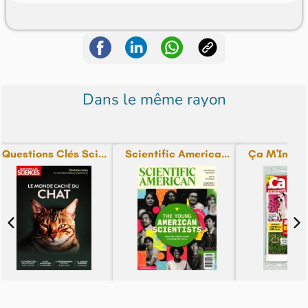
Dans le même rayon
Questions Clés Sci...
Scientific America...
Ça M'Intéres
N° 54 - du 30-07-26
N° 2608 - du 29-07-26
N° 546 - du